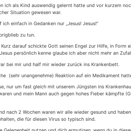
den ich als Kind auswendig gelernt hatte und vor kurzem no
cher Situation gewesen war.
ef ich einfach in Gedanken nur „Jesus! Jesus!“
brigblieb zu tun.
! Kurz darauf schickte Gott seinen Engel zur Hilfe, in For
 Jesus persönlich kenne glaube ich aber nicht mehr an Zufa
ar bei mir und half mir wieder zurück ins Krankenbett.
mische (sehr unangenehme) Reaktion auf ein Medikament hat
se, nur um fast gleich mit unserem Jüngsten ins Krankenhau
aren und mein Mann auch gegen hohes Fieber kämpfte (Got
nd nach 2 Wochen waren wir alle wieder gesund und haben 
lten, die für diesen Virus so typisch sind.
 die Gelegenheit nutzen und dich ermutigen, wenn du in die