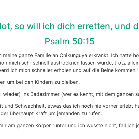
ot, so will ich dich erretten, und d
‭‭Psalm‬ ‭50‬:‭15
h meine ganze Familie an Chikunguya erkrankt. Ich hatte ho
on mich sehr schnell austrocknen lassen würde, trotz allem
erd ich mich schneller erholen und auf die Beine kommen.“
er, um bei den Kindern zu bleiben.
l wieder) ins Badezimmer (wer es kennt, mit dem ganzen su
t und Schwachheit, etwas das ich noch nie vorher erlebt hat
 oder überhaupt Kraft um jemanden zu rufen.
mir am ganzen Körper runter und ich wusste nicht, fall ich j