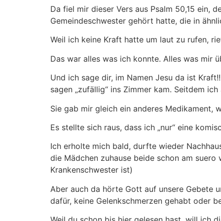
Da fiel mir dieser Vers aus Psalm 50,15 ein, 
Gemeindeschwester gehört hatte, die in ähnli
Weil ich keine Kraft hatte um laut zu rufen, ri
Das war alles was ich konnte. Alles was mir ü
Und ich sage dir, im Namen Jesu da ist Kraft!
sagen „zufällig“ ins Zimmer kam. Seitdem ich
Sie gab mir gleich ein anderes Medikament, w
Es stellte sich raus, dass ich „nur“ eine ko
Ich erholte mich bald, durfte wieder Nachhau
die Mädchen zuhause beide schon am suero w
Krankenschwester ist)
Aber auch da hörte Gott auf unsere Gebete u
dafür, keine Gelenkschmerzen gehabt oder beha
Weil du schon bis hier gelesen hast, will ich