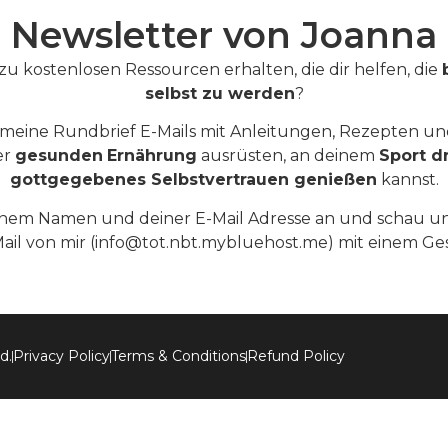
Newsletter von Joanna
 kostenlosen Ressourcen erhalten, die dir helfen, die
selbst zu werden
?
h meine Rundbrief E-Mails mit Anleitungen, Rezepten u
er
gesunden
Ernährung
ausrüsten, an deinem
Sport d
gottgegebenes Selbstvertrauen genießen
kannst.
einem Namen und deiner E-Mail Adresse an und schau un
ail von mir (info@tot.nbt.mybluehost.me) mit einem Ges
d.
Privacy Policy
Terms & Conditions
Refund Policy